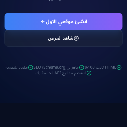
انشئ موقعي الاول
شاهد العرض
HTML ثابت 100%
جاهز للSEO (Schema.org)
مضاد للبصمة
استخدم مفاتيح API الخاصة بك