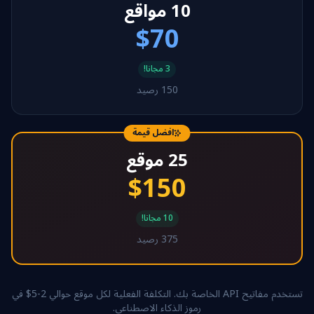
10 مواقع
$70
3 مجانا!
150 رصيد
افضل قيمة
25 موقع
$150
10 مجانا!
375 رصيد
تستخدم مفاتيح API الخاصة بك. التكلفة الفعلية لكل موقع حوالي 2-5$ في
رموز الذكاء الاصطناعي.