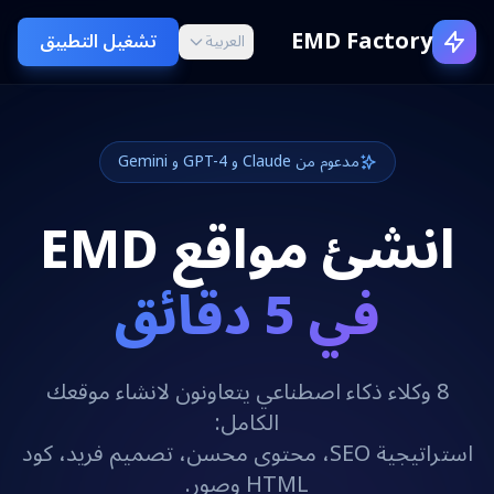
EMD Factory
تشغيل التطبيق
العربية
مدعوم من Claude و GPT-4 و Gemini
انشئ مواقع EMD
في 5 دقائق
8 وكلاء ذكاء اصطناعي يتعاونون لانشاء موقعك
الكامل:
استراتيجية SEO، محتوى محسن، تصميم فريد، كود
HTML وصور.