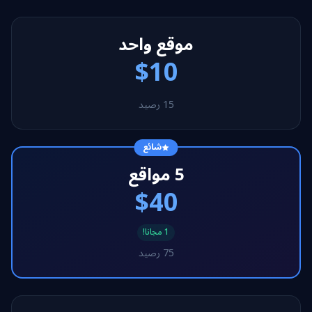
موقع واحد
$10
15 رصيد
شائع
5 مواقع
$40
1 مجانا!
75 رصيد